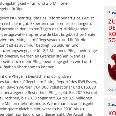
stungsfähigkeit – für rund 2,6 Millionen
egebedürftige.
Zus
leich ist unstrittig, dass es Reformbedarf gibt. Gut ist
ZU
n nicht sehr gut. Experten monieren es seit langem,
DE
 gerade in den letzten Tagen des zurückliegenden
KO
destagswahlkampfes wurde klar: Es gibt schon heute
SO
vierende Mängel im Pflegesystem, und fit für die
unft ist es auch nur bedingt. Strukturen und
anzierungswege, die für 2,6 Millionen Pflegebedürftige
ktionieren, werden an Grenzen stoßen, wenn es
erseits noch mehr Pflegebedürftige geben wird und
e Aufgaben übernehmen können.
t die Pflege in Deutschland vor großen
es laut dem „Pflegeheim Rating Report“ des RWI Essen,
hen, davon wurden 764.000 vollstationär und 616.000
© S. 
überwiegende Rest erhielt Pflegegeld. Bis 2020 ist mit
zu rechnen, bis 2030 sogar mit 3,4 bis 3,5 Millionen
ine Million mehr als heute. Wenn man davon ausgeht,
Zus
 Heimquote gleich bleibt, werden bis 2030 bis zu
KO
benötigt. Zur Einordnung dieser Zahl: Die Anzahl der