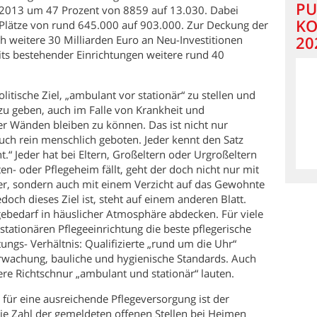
PU
 2013 um 47 Prozent von 8859 auf 13.030. Dabei
KO
 Plätze von rund 645.000 auf 903.000. Zur Deckung der
20
ch weitere 30 Milliarden Euro an Neu-Investitionen
its bestehender Einrichtungen weitere rund 40
itische Ziel, „ambulant vor stationär“ zu stellen und
u geben, auch im Falle von Krankheit und
ier Wänden bleiben zu können. Das ist nicht nur
auch rein menschlich geboten. Jeder kennt den Satz
.“ Jeder hat bei Eltern, Großeltern oder Urgroßeltern
en- oder Pflegeheim fällt, geht der doch nicht nur mit
er, sondern auch mit einem Verzicht auf das Gewohnte
edoch dieses Ziel ist, steht auf einem anderen Blatt.
egebedarf in häuslicher Atmosphäre abdecken. Für viele
stationären Pflegeeinrichtung die beste pflegerische
ngs- Verhältnis: Qualifizierte „rund um die Uhr“
rwachung, bauliche und hygienische Standards. Auch
here Richtschnur „ambulant und stationär“ lauten.
 für eine ausreichende Pflegeversorgung ist der
ie Zahl der gemeldeten offenen Stellen bei Heimen