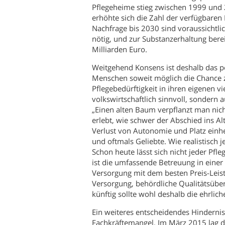
Pflegeheime stieg zwischen 1999 und
erhöhte sich die Zahl der verfügbaren
Nachfrage bis 2030 sind voraussichtli
nötig, und zur Substanzerhaltung bere
Milliarden Euro.
Weitgehend Konsens ist deshalb das pol
Menschen soweit möglich die Chance z
Pflegebedürftigkeit in ihren eigenen v
volkswirtschaftlich sinnvoll, sondern 
„Einen alten Baum verpflanzt man nicht
erlebt, wie schwer der Abschied ins Alt
Verlust von Autonomie und Platz einh
und oftmals Geliebte. Wie realistisch j
Schon heute lässt sich nicht jeder Pfl
ist die umfassende Betreuung in einer 
Versorgung mit dem besten Preis-Leistu
Versorgung, behördliche Qualitätsübe
künftig sollte wohl deshalb die ehrlic
Ein weiteres entscheidendes Hindernis
Fachkräftemangel. Im März 2015 lag d