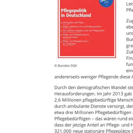
Lei
Pfl
Zug
ebe
und
Bun
gra
Zuk
Fin
fun
© Bundes-SGK
ein
andererseits weniger Pflegende dies
Durch den demografischen Wandel steh
Herausforderungen. Im Jahr 2013 gab 
2,6 Millionen pflegebedürftige Mensc
durch ambulante Dienste versorgt, der 
etwa drei Millionen Pflegebedürftigen 
Pflegebedürftigen – das wären rund e
dass der jetzige Anteil an Pflege- und
321.000 neue stationäre Pflegeplätze 