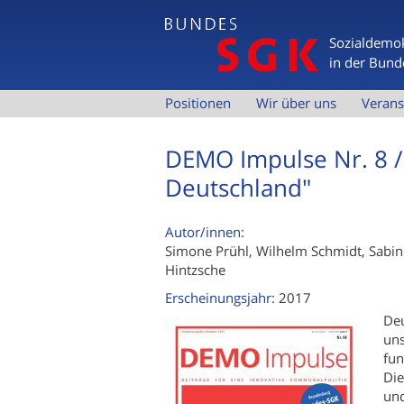
Sozialdemok
in der Bund
H
Positionen
Wir über uns
Verans
a
DEMO Impulse Nr. 8 / 
u
p
Deutschland"
t
m
Autor/innen:
Simone Prühl, Wilhelm Schmidt, Sabin
e
Hintzsche
n
Erscheinungsjahr:
2017
ü
Deu
uns
fun
Die
und