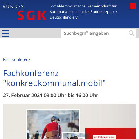
Jump to navigation
Sozialdemokratische Gemeinschaft für
Kommunalpolitik in der Bundesrepublik
Deutschland e.V.
S
u
c
Fachkonferenz
h
Fachkonferenz
f
"konkret.kommunal.mobil"
o
r
27. Februar 2021
09:00 Uhr
bis
16:00 Uhr
m
u
l
a
r