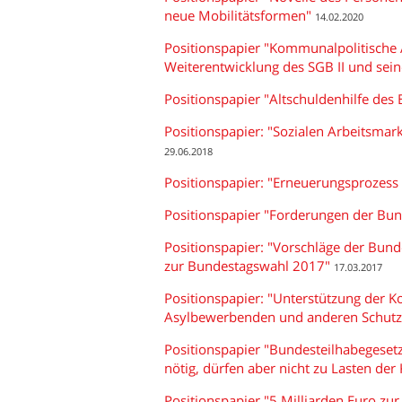
neue Mobilitätsformen"
14.02.2020
Positionspapier "Kommunalpolitische 
Weiterentwicklung des SGB II und sei
Positionspapier "Altschuldenhilfe d
Positionspapier: "Sozialen Arbeitsm
29.06.2018
Positionspapier: "Erneuerungsprozess 
Positionspapier "Forderungen der Bun
Positionspapier: "Vorschläge der Bun
zur Bundestagswahl 2017"
17.03.2017
Positionspapier: "Unterstützung der 
Asylbewerbenden und anderen Schutz
Positionspapier "Bundesteilhabegeset
nötig, dürfen aber nicht zu Lasten 
Positionspapier "5 Milliarden Euro z