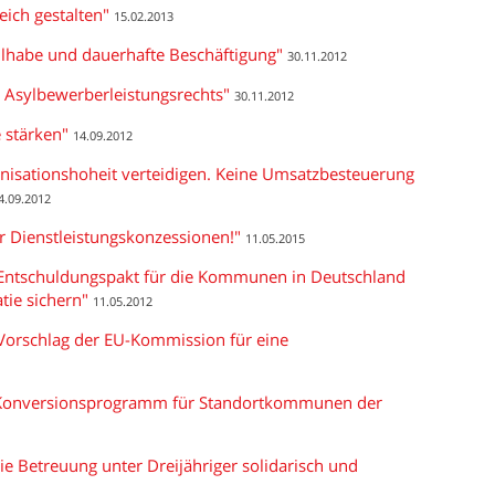
eich gestalten"
15.02.2013
eilhabe und dauerhafte Beschäftigung"
30.11.2012
d Asylbewerberleistungsrechts"
30.11.2012
 stärken"
14.09.2012
isationshoheit verteidigen. Keine Umsatzbesteuerung
4.09.2012
ür Dienstleistungskonzessionen!"
11.05.2015
nd Entschuldungspakt für die Kommunen in Deutschland
tie sichern"
11.05.2012
Vorschlag der EU-Kommission für eine
t Konversionsprogramm für Standortkommunen der
ie Betreuung unter Dreijähriger solidarisch und