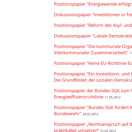
Positionspapier "Energiewende erfolgr
Diskussionspapier "Investitionen in T
Positionspapier "Reform des Asyl- un
Diskussionspapier "Lokale Demokratie
Positionspapier "Die kommunale Organ
Interkommunaler Zusammenarbeit!"
1
Positionspapier "Keine EU-Richtlinie f
Positionspapier "Ein Investitions- u
Die Grundfesten der sozialen Demokra
Positionspapier der Bundes-SGK zum 
Energieeffizienzrichtlinie
11.05.2012
Positionspapier "Bundes-SGK forder
Bundeswehr"
24.02.2012
Positionspapier „Rechtsanspruch auf d
praktikabel umsetzen“
21.02.2012