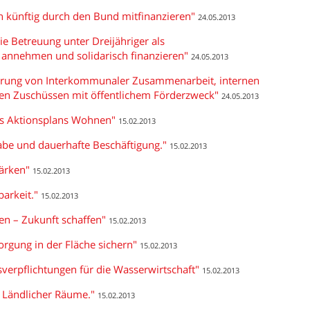
ch künftig durch den Bund mitfinanzieren"
24.05.2013
ie Betreuung unter Dreijähriger als
 annehmen und solidarisch finanzieren"
24.05.2013
erung von Interkommunaler Zusammenarbeit, internen
n Zuschüssen mit öffentlichem Förderzweck"
24.05.2013
es Aktionsplans Wohnen"
15.02.2013
habe und dauerhafte Beschäftigung."
15.02.2013
tärken"
15.02.2013
barkeit."
15.02.2013
en – Zukunft schaffen"
15.02.2013
orgung in der Fläche sichern"
15.02.2013
verpflichtungen für die Wasserwirtschaft"
15.02.2013
 Ländlicher Räume."
15.02.2013