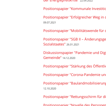
der Energiepreiskrise"
22.09.2022
Positionspapier "Kommunale Investitio
Positionspapier "Erfolgreicher Weg i
09.07.2021
Positionspapier "Mobilitätswende für
Positionspapier "SGB II – Änderungsges
Sozialstaates"
26.01.2021
Diskussionspapier "Pandemie und Digit
Gemeinde"
14.12.2020
Positionspapier "Stärkung des Öffentl
Positionspapier "Corona-Pandemie un
Positionspapier "Baulandmobilisieru
12.10.2020
Positionspapier "Rettungsschirm für
Positionspapier "Novelle des Person