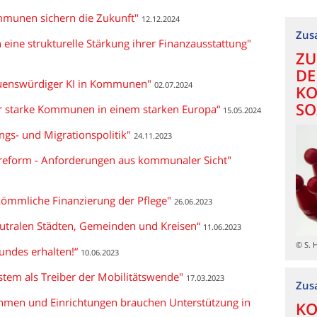
mmunen sichern die Zukunft"
12.12.2024
Zus
ine strukturelle Stärkung ihrer Finanzausstattung"
ZU
DE
rauenswürdiger KI in Kommunen"
02.07.2024
KO
SO
Für starke Kommunen in einem starken Europa“
15.05.2024
ings- und Migrationspolitik"
24.11.2023
rreform - Anforderungen aus kommunaler Sicht"
kömmliche Finanzierung der Pflege"
26.06.2023
utralen Städten, Gemeinden und Kreisen“
11.06.2023
© S. 
undes erhalten!“
10.06.2023
stem als Treiber der Mobilitätswende"
17.03.2023
Zus
men und Einrichtungen brauchen Unterstützung in
KO