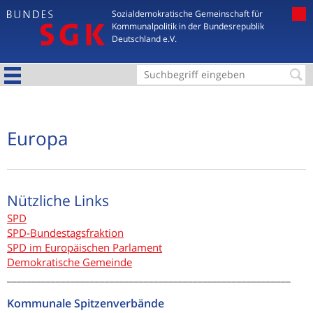
Jump to navigation
Sozialdemokratische Gemeinschaft für
Kommunalpolitik in der Bundesrepublik
Deutschland e.V.
S
u
c
Europa
h
f
o
Nützliche Links
r
SPD
m
SPD-Bundestagsfraktion
SPD im Europäischen Parlament
u
Demokratische Gemeinde
l
__________________________________________________________
a
Kommunale Spitzenverbände
r