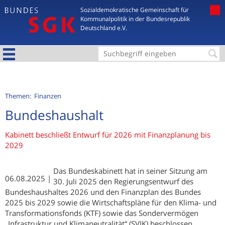
Jump to navigation
Sozialdemokratische Gemeinschaft für
Kommunalpolitik in der Bundesrepublik
Deutschland e.V.
S
u
c
Themen:
Finanzen
h
Bundeshaushalt
f
Kabinett beschließt Entwurf für 2026 mit Finanzplanung bis
o
2029
r
m
Das Bundeskabinett hat in seiner Sitzung am
06.08.2025
u
30. Juli 2025 den Regierungsentwurf des
Bundeshaushaltes 2026 und den Finanzplan des Bundes
l
2025 bis 2029 sowie die Wirtschaftspläne für den Klima- und
a
Transformationsfonds (KTF) sowie das Sondervermögen
r
„Infrastruktur und Klimaneutralität“ (SVIK) beschlossen.