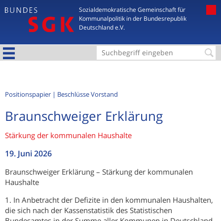
Jump to navigation
Sozialdemokratische Gemeinschaft für
Kommunalpolitik in der Bundesrepublik
Deutschland e.V.
S
u
c
Positionspapier
Beschlüsse Vorstand
h
Braunschweiger Erklärung
f
o
Stärkung der kommunalen Haushalte
r
19. Juni 2026
m
Braunschweiger Erklärung – Stärkung der kommunalen
u
Haushalte
l
1. In Anbetracht der Defizite in den kommunalen Haushalten,
a
die sich nach der Kassenstatistik des Statistischen
r
Bundesamtes in der Summe aller Kommunen in Deutschland