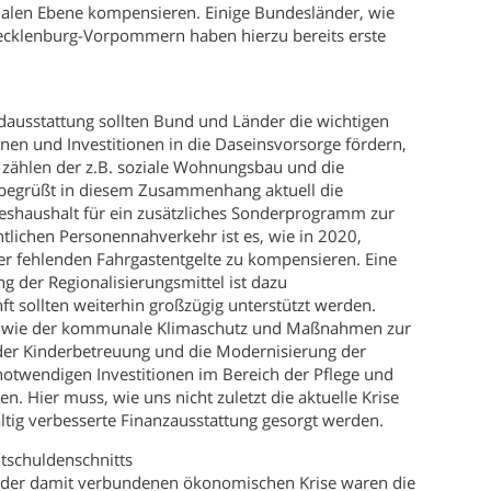
en Ebene kompensieren. Einige Bundesländer, wie
ecklenburg-Vorpommern haben hierzu bereits erste
dausstattung sollten Bund und Länder die wichtigen
en und Investitionen in die Daseinsvorsorge fördern,
zählen der z.B. soziale Wohnungsbau und die
begrüßt in diesem Zusammenhang aktuell die
deshaushalt für ein zusätzliches Sonderprogramm zur
ntlichen Personennahverkehr ist es, wie in 2020,
er fehlenden Fahrgastentgelte zu kompensieren. Eine
g der Regionalisierungsmittel ist dazu
nft sollten weiterhin großzügig unterstützt werden.
uso wie der kommunale Klimaschutz und Maßnahmen zur
der Kinderbetreuung und die Modernisierung der
notwendigen Investitionen im Bereich der Pflege und
 Hier muss, wie uns nicht zuletzt die aktuelle Krise
altig verbesserte Finanzausstattung gesorgt werden.
ltschuldenschnitts
 der damit verbundenen ökonomischen Krise waren die