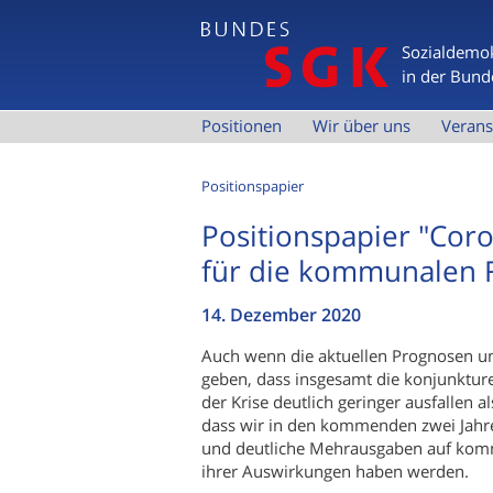
Sozialdemok
in der Bund
H
Positionen
Wir über uns
Verans
a
u
Positionspapier
p
Positionspapier "Cor
t
für die kommunalen 
m
14. Dezember 2020
e
n
Auch wenn die aktuellen Prognosen un
ü
geben, dass insgesamt die konjunkture
der Krise deutlich geringer ausfallen a
dass wir in den kommenden zwei Jahr
und deutliche Mehrausgaben auf kom
ihrer Auswirkungen haben werden.