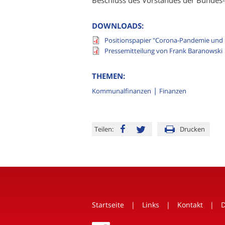
DOWNLOADS:
Positionspapier "Corona-Pandemie und 
Pressemitteilung von Frank Baranowski
THEMEN:
Kommunalfinanzen
Finanzen
Teilen:
Drucken
Startseite
Links
Kontakt
D