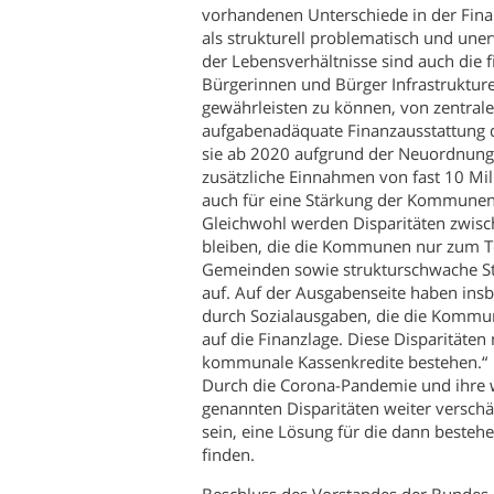
vorhandenen Unterschiede in der Fin
als strukturell problematisch und uner
der Lebensverhältnisse sind auch die 
Bürgerinnen und Bürger Infrastrukture
gewährleisten zu können, von zentrale
aufgabenadäquate Finanzausstattung d
sie ab 2020 aufgrund der Neuordnung
zusätzliche Einnahmen von fast 10 Mil
auch für eine Stärkung der Kommunen
Gleichwohl werden Disparitäten zwi
bleiben, die die Kommunen nur zum Tei
Gemeinden sowie strukturschwache Städ
auf. Auf der Ausgabenseite haben insb
durch Sozialausgaben, die die Kommun
auf die Finanzlage. Diese Disparitäten
kommunale Kassenkredite bestehen.“
Durch die Corona-Pandemie und ihre w
genannten Disparitäten weiter versch
sein, eine Lösung für die dann beste
finden.
Beschluss des Vorstandes der Bunde