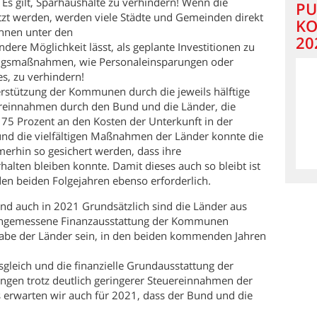
 Es gilt, Sparhaushalte zu verhindern! Wenn die
PU
zt werden, werden viele Städte und Gemeinden direkt
KO
ihnen unter den
20
ere Möglichkeit lässt, als geplante Investitionen zu
ungsmaßnahmen, wie Personaleinsparungen oder
es, zu verhindern!
erstützung der Kommunen durch die jeweils hälftige
innahmen durch den Bund und die Länder, die
 75 Prozent an den Kosten der Unterkunft in der
nd die vielfältigen Maßnahmen der Länder konnte die
rhin so gesichert werden, dass ihre
erhalten bleiben konnte. Damit dieses auch so bleibt ist
en beiden Folgejahren ebenso erforderlich.
nd auch in 2021 Grundsätzlich sind die Länder aus
e angemessene Finanzausstattung der Kommunen
gabe der Länder sein, in den beiden kommenden Jahren
gleich und die finanzielle Grundausstattung der
gen trotz deutlich geringerer Steuereinnahmen der
s erwarten wir auch für 2021, dass der Bund und die