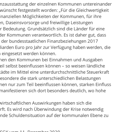
anzausstattung der einzelnen Kommunen untereinander
wünscht festgestellt worden: „Für die Gleichwertigkeit
finanziellen Möglichkeiten der Kommunen, für ihre
n, Daseinsvorsorge und freiwillige Leistungen
r Bedeutung. Grundsätzlich sind die Länder für eine
er Kommunen verantwortlich. Es ist daher gut, dass
 der bundesstaatlichen Finanzbeziehungen 2017
liarden Euro pro Jahr zur Verfügung haben werden, die
 eingesetzt werden können.
schen den Kommunen bei Einnahmen und Ausgaben
l selbst beeinflussen können – so weisen ländliche
te im Mittel eine unterdurchschnittliche Steuerkraft
esondere die stark unterschiedlichen Belastungen
en nur zum Teil beeinflussen können, starken Einfluss
 manifestieren sich dort besonders deutlich, wo hohe
irtschaftlichen Auswirkungen haben sich die
ärft. Es wird nach Überwindung der Krise notwendig
hende Schuldensituation auf der kommunalen Ebene zu
s-SGK vom 11. Dezember 2020