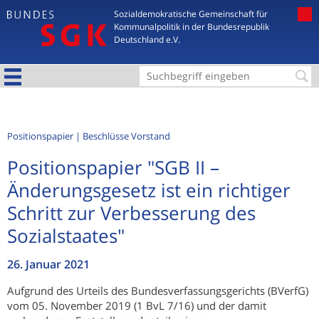
Jump to navigation
Sozialdemokratische Gemeinschaft für
Kommunalpolitik in der Bundesrepublik
Deutschland e.V.
S
u
c
Positionspapier
Beschlüsse Vorstand
h
Positionspapier "SGB II –
f
Änderungsgesetz ist ein richtiger
o
Schritt zur Verbesserung des
r
Sozialstaates"
m
u
26. Januar 2021
l
Aufgrund des Urteils des Bundesverfassungsgerichts (BVerfG)
a
vom 05. November 2019 (1 BvL 7/16) und der damit
r