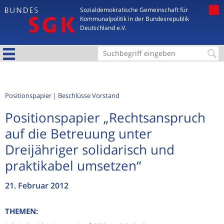
Jump to navigation
Sozialdemokratische Gemeinschaft für
Kommunalpolitik in der Bundesrepublik
Deutschland e.V.
S
u
c
Positionspapier
Beschlüsse Vorstand
h
Positionspapier „Rechtsanspruch
f
auf die Betreuung unter
o
Dreijähriger solidarisch und
r
praktikabel umsetzen“
m
u
21. Februar 2012
l
a
THEMEN:
r