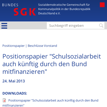
Jump to navigation
Sozialdemokratische Gemeinschaft für
Kommunalpolitik in der Bundesrepublik
Deutschland e.V.
S
u
c
Positionspapier
Beschlüsse Vorstand
h
Positionspapier "Schulsozialarbeit
f
auch künftig durch den Bund
o
mitfinanzieren"
r
m
24. Mai 2013
u
l
DOWNLOADS:
a
Positionspapier "Schulsozialarbeit auch künftig durch den Bund
mitfinanzieren"
r