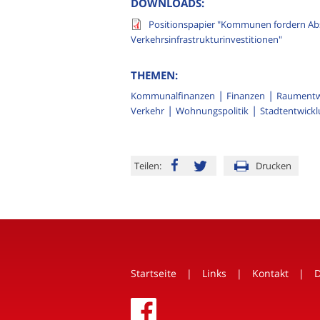
DOWNLOADS:
Positionspapier "Kommunen fordern A
Verkehrsinfrastrukturinvestitionen"
THEMEN:
Kommunalfinanzen
Finanzen
Raumentwi
Verkehr
Wohnungspolitik
Stadtentwickl
Teilen:
Drucken
Startseite
Links
Kontakt
D