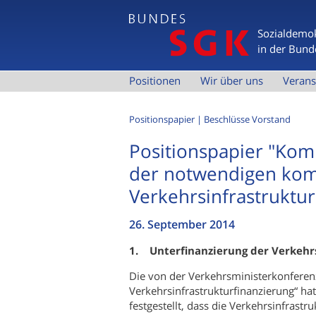
Sozialdemok
in der Bund
H
Positionen
Wir über uns
Verans
a
u
Positionspapier
Beschlüsse Vorstand
p
Positionspapier "Ko
t
der notwendigen ko
m
Verkehrsinfrastruktur
e
n
26. September 2014
ü
1. Unterfinanzierung der Verkehr
Die von der Verkehrsministerkonferen
Verkehrsinfrastrukturfinanzierung“ h
festgestellt, dass die Verkehrsinfrastru