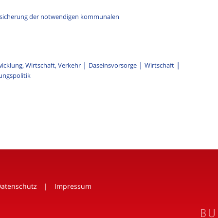
bsicherung der notwendigen kommunalen
cklung, Wirtschaft, Verkehr
Daseinsvorsorge
Wirtschaft
ungspolitik
atenschutz
Impressum