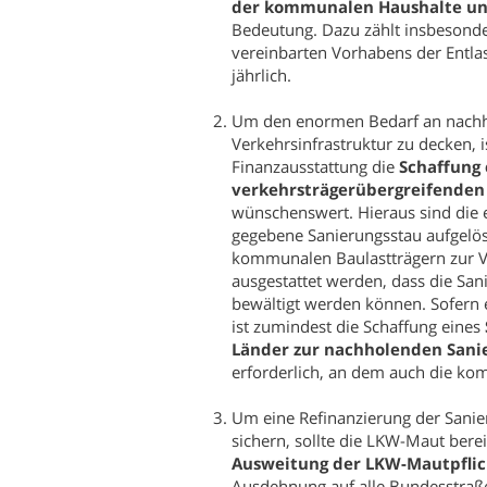
der kommunalen Haushalte un
Bedeutung. Dazu zählt insbesonde
vereinbarten Vorhabens der Entl
jährlich.
Um den enormen Bedarf an nachho
Verkehrsinfrastruktur zu decken, 
Finanzausstattung die
Schaffung 
verkehrsträgerübergreifende
wünschenswert. Hieraus sind die
gegebene Sanierungsstau aufgelös
kommunalen Baulastträgern zur V
ausgestattet werden, dass die Sa
bewältigt werden können. Sofern e
ist zumindest die Schaffung eines
Länder zur nachholenden Sani
erforderlich, an dem auch die ko
Um eine Refinanzierung der Sanie
sichern, sollte die LKW-Maut berei
Ausweitung der LKW-Mautpflic
Ausdehnung auf alle Bundesstraß