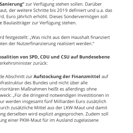
Sanierung“
zur Verfügung stehen sollen. Darüber
ut, der weitere Schritte bis 2019 definiert und u.a. das
. Euro jährlich erhöht. Dieses Sondervermögen soll
le Baulastträger zur Verfügung stehen.
rd festgestellt: „Was nicht aus dem Haushalt finanziert
en der Nutzerfinanzierung realisiert werden.“
koalition von SPD, CDU und CSU auf Bundesebene
erkehrsminister zurück:
de Abschnitt zur
Aufstockung der Finanzmittel
auf
frastruktur des Bundes und nicht über alle
prioritären Maßnahmen heißt es allerdings ohne
eck: „Für die dringend notwendigen Investitionen in
tur werden insgesamt fünf Milliarden Euro zusätzlich
 durch zusätzliche Mittel aus der LKW-Maut und damit
ung derselben wird explizit angesprochen. Zudem soll
rung einer PKW-Maut für im Ausland zugelassene