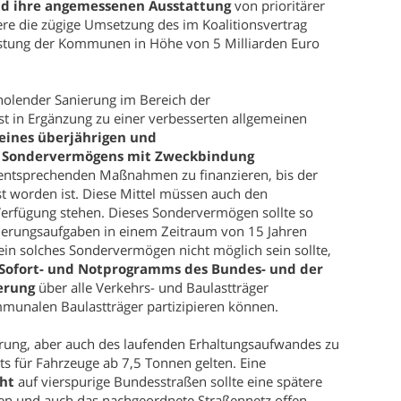
d ihre angemessenen Ausstattung
von prioritärer
re die zügige Umsetzung des im Koalitionsvertrag
astung der Kommunen in Höhe von 5 Milliarden Euro
lender Sanierung im Bereich der
ist in Ergänzung zu einer verbesserten allgemeinen
eines überjährigen und
n Sondervermögens mit Zweckbindung
 entsprechenden Maßnahmen zu finanzieren, bis der
t worden ist. Diese Mittel müssen auch den
erfügung stehen. Dieses Sondervermögen sollte so
nierungsaufgaben in einem Zeitraum von 15 Jahren
in solches Sondervermögen nicht möglich sein sollte,
Sofort- und Notprogramms des Bundes- und der
erung
über alle Verkehrs- und Baulastträger
mmunalen Baulastträger partizipieren können.
rung, aber auch des laufenden Erhaltungsaufwandes zu
ts für Fahrzeuge ab 7,5 Tonnen gelten. Eine
ht
auf vierspurige Bundesstraßen sollte eine spätere
en und auch das nachgeordnete Straßennetz offen