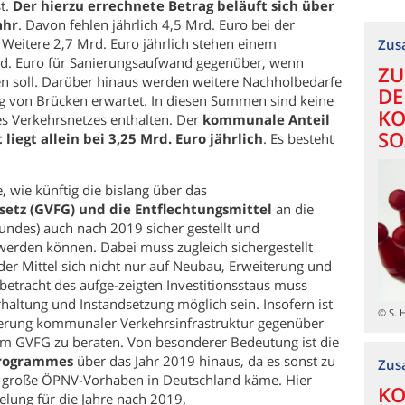
st.
Der hierzu errechnete Betrag beläuft sich über
ahr
. Davon fehlen jährlich 4,5 Mrd. Euro bei der
Weitere 2,7 Mrd. Euro jährlich stehen einem
Zus
d. Euro für Sanierungsaufwand gegenüber, wenn
ZU
en soll. Darüber hinaus werden weitere Nachholbedarfe
DE
g von Brücken erwartet. In diesen Summen sind keine
KO
s Verkehrsnetzes enthalten. Der
kommunale Anteil
SO
iegt allein bei 3,25 Mrd. Euro jährlich
. Es besteht
, wie künftig die bislang über das
etz (GVFG) und die Entflechtungsmittel
an die
des) auch nach 2019 sicher gestellt und
werden können. Dabei muss zugleich sichergestellt
r Mittel sich nicht nur auf Neubau, Erweiterung und
betracht des aufge-zeigten Investitionsstaus muss
rhaltung und Instandsetzung möglich sein. Insofern ist
© S. 
ierung kommunaler Verkehrsinfrastruktur gegenüber
 GVFG zu beraten. Von besonderer Bedeutung ist die
programmes
über das Jahr 2019 hinaus, da es sonst zu
Zus
ür große ÖPNV-Vorhaben in Deutschland käme. Hier
KO
elung für die Jahre nach 2019.