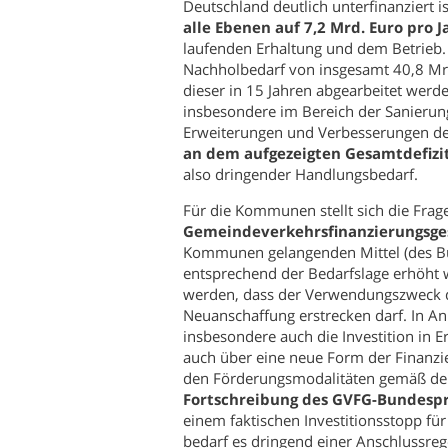
Deutschland deutlich unterfinanziert i
alle Ebenen auf 7,2 Mrd. Euro pro J
laufenden Erhaltung und dem Betrieb. 
Nachholbedarf von insgesamt 40,8 Mr
dieser in 15 Jahren abgearbeitet werd
insbesondere im Bereich der Sanierun
Erweiterungen und Verbesserungen de
an dem aufgezeigten Gesamtdefizit l
also dringender Handlungsbedarf.
Für die Kommunen stellt sich die Frage
Gemeindeverkehrsfinanzierungsges
Kommunen gelangenden Mittel (des Bun
entsprechend der Bedarfslage erhöht 
werden, dass der Verwendungszweck de
Neuanschaffung erstrecken darf. In An
insbesondere auch die Investition in E
auch über eine neue Form der Finanz
den Förderungsmodalitäten gemäß dem
Fortschreibung des GVFG-Bundes
einem faktischen Investitionsstopp f
bedarf es dringend einer Anschlussreg